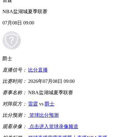
雷霆
NBA盐湖城夏季联赛
07月08日 09:00
爵士
直播信号：
比分直播
比赛时间：
2026年07月08日 09:00
赛事名称：
NBA盐湖城夏季联赛
对阵双方：
雷霆
vs
爵士
比分预测：
篮球比分预测
观看录像：
点击进入篮球录像频道