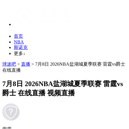
首页
NBA
斯诺克
更多↓
球迷吧
>
直播
> 7月8日 2026NBA盐湖城夏季联赛 雷霆vs爵士
在线直播
7月8日 2026NBA盐湖城夏季联赛 雷霆vs
爵士 在线直播 视频直播