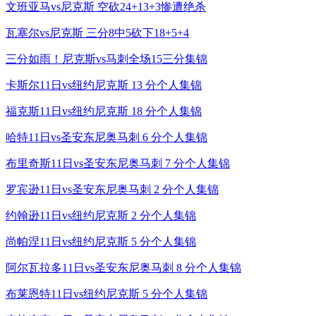
文班亚马vs尼克斯 空砍24+13+3惨遭绝杀
瓦塞尔vs尼克斯 三分8中5砍下18+5+4
三分如雨！尼克斯vs马刺全场15三分集锦
卡斯尔11日vs纽约尼克斯 13 分个人集锦
福克斯11日vs纽约尼克斯 18 分个人集锦
哈特11日vs圣安东尼奥马刺 6 分个人集锦
布里奇斯11日vs圣安东尼奥马刺 7 分个人集锦
罗宾逊11日vs圣安东尼奥马刺 2 分个人集锦
约翰逊11日vs纽约尼克斯 2 分个人集锦
尚帕涅11日vs纽约尼克斯 5 分个人集锦
阿尔瓦拉多11日vs圣安东尼奥马刺 8 分个人集锦
布莱恩特11日vs纽约尼克斯 5 分个人集锦