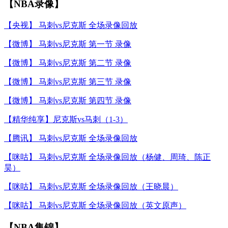
【NBA录像】
【央视】 马刺vs尼克斯 全场录像回放
【微博】 马刺vs尼克斯 第一节 录像
【微博】 马刺vs尼克斯 第二节 录像
【微博】 马刺vs尼克斯 第三节 录像
【微博】 马刺vs尼克斯 第四节 录像
【精华纯享】尼克斯vs马刺（1-3）
【腾讯】 马刺vs尼克斯 全场录像回放
【咪咕】 马刺vs尼克斯 全场录像回放（杨健、周琦、陈正
昊）
【咪咕】 马刺vs尼克斯 全场录像回放（王晓晨）
【咪咕】 马刺vs尼克斯 全场录像回放（英文原声）
【NBA集锦】