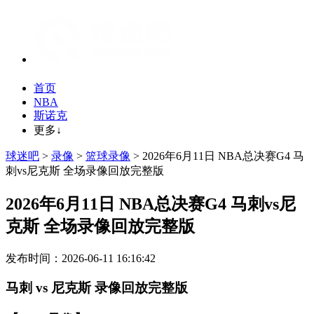
首页
NBA
斯诺克
更多↓
球迷吧
>
录像
>
篮球录像
> 2026年6月11日 NBA总决赛G4 马
刺vs尼克斯 全场录像回放完整版
2026年6月11日 NBA总决赛G4 马刺vs尼
克斯 全场录像回放完整版
发布时间：2026-06-11 16:16:42
马刺 vs 尼克斯 录像回放完整版