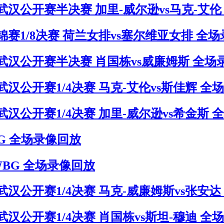
克武汉公开赛半决赛 加里-威尔逊vs马克-艾
世锦赛1/8决赛 荷兰女排vs塞尔维亚女排 全
克武汉公开赛半决赛 肖国栋vs威廉姆斯 全场
克武汉公开赛1/4决赛 马克-艾伦vs斯佳辉 全
克武汉公开赛1/4决赛 加里-威尔逊vs希金斯
BLG 全场录像回放
s WBG 全场录像回放
克武汉公开赛1/4决赛 马克-威廉姆斯vs张安
克武汉公开赛1/4决赛 肖国栋vs斯坦-穆迪 全