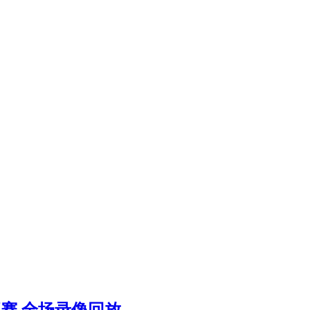
正赛 全场录像回放