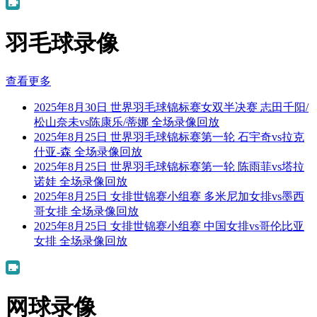
羽毛球录像
查看更多
2025年8月30日 世界羽毛球锦标赛女双半决赛 志田千阳/
松山奈未vs陈康乐/蒂娜 全场录像回放
2025年8月25日 世界羽毛球锦标赛第一轮 石宇奇vs拉克
什亚-森 全场录像回放
2025年8月25日 世界羽毛球锦标赛第一轮 陈雨菲vs塔拉
诺娃 全场录像回放
2025年8月25日 女排世锦赛小组赛 多米尼加女排vs墨西
哥女排 全场录像回放
2025年8月25日 女排世锦赛小组赛 中国女排vs哥伦比亚
女排 全场录像回放
网球录像