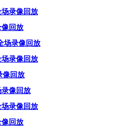
 全场录像回放
录像回放
 全场录像回放
 全场录像回放
录像回放
全场录像回放
 全场录像回放
录像回放