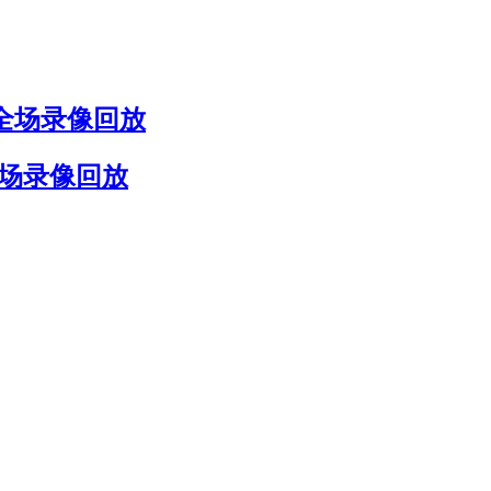
 全场录像回放
全场录像回放