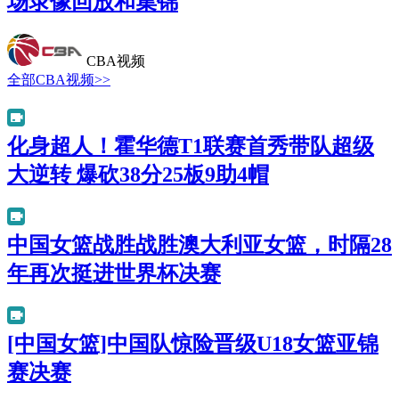
场录像回放和集锦
CBA视频
全部CBA视频>>
化身超人！霍华德T1联赛首秀带队超级
大逆转 爆砍38分25板9助4帽
中国女篮战胜战胜澳大利亚女篮，时隔28
年再次挺进世界杯决赛
[中国女篮]中国队惊险晋级U18女篮亚锦
赛决赛