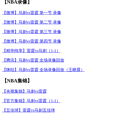
【NBA录像】
【微博】马刺vs雷霆 第一节 录像
【微博】马刺vs雷霆 第二节 录像
【微博】马刺vs雷霆 第三节 录像
【微博】马刺vs雷霆 第四节 录像
【精华纯享】雷霆vs马刺（1-1）
【腾讯】马刺vs雷霆 全场录像回放
【咪咕】马刺vs雷霆 全场录像回放（王晓晨）
【NBA集锦】
【央视集锦】马刺vs雷霆
【官方集锦】马刺vs雷霆（1-1）
【五佳球】雷霆vs马刺五佳球