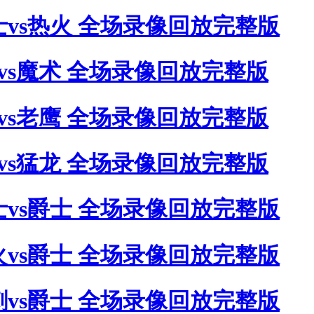
 爵士vs热火 全场录像回放完整版
爵士vs魔术 全场录像回放完整版
爵士vs老鹰 全场录像回放完整版
爵士vs猛龙 全场录像回放完整版
 勇士vs爵士 全场录像回放完整版
 热火vs爵士 全场录像回放完整版
 马刺vs爵士 全场录像回放完整版