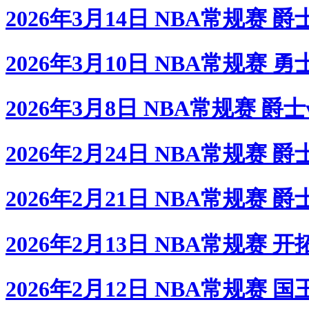
2026年3月14日 NBA常规赛
2026年3月10日 NBA常规赛
2026年3月8日 NBA常规赛 
2026年2月24日 NBA常规赛
2026年2月21日 NBA常规赛
2026年2月13日 NBA常规赛
2026年2月12日 NBA常规赛