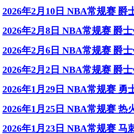
2026年2月10日 NBA常规赛
2026年2月8日 NBA常规赛 
2026年2月6日 NBA常规赛 
2026年2月2日 NBA常规赛 
2026年1月29日 NBA常规赛
2026年1月25日 NBA常规赛
2026年1月23日 NBA常规赛