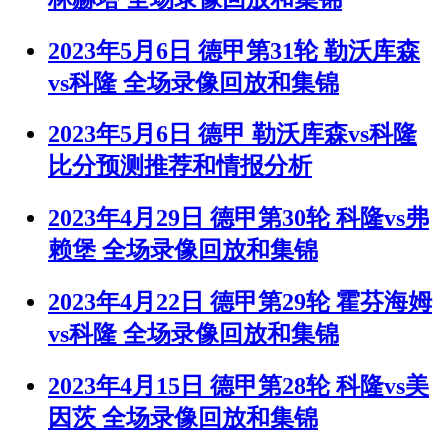
2023年5月6日 德甲第31轮 勒沃库森
vs科隆 全场录像回放和集锦
2023年5月6日 德甲 勒沃库森vs科隆
比分预测推荐和情报分析
2023年4月29日 德甲第30轮 科隆vs弗
赖堡 全场录像回放和集锦
2023年4月22日 德甲第29轮 霍芬海姆
vs科隆 全场录像回放和集锦
2023年4月15日 德甲第28轮 科隆vs美
因茨 全场录像回放和集锦