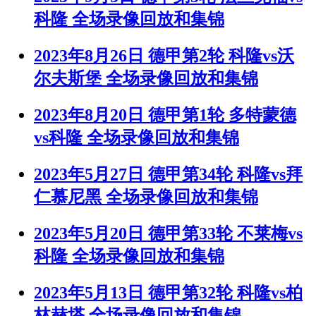
科隆 全场录像回放和集锦
2023年8月26日 德甲第2轮 科隆vs沃
尔夫斯堡 全场录像回放和集锦
2023年8月20日 德甲第1轮 多特蒙德
vs科隆 全场录像回放和集锦
2023年5月27日 德甲第34轮 科隆vs拜
仁慕尼黑 全场录像回放和集锦
2023年5月20日 德甲第33轮 不莱梅vs
科隆 全场录像回放和集锦
2023年5月13日 德甲第32轮 科隆vs柏
林赫塔 全场录像回放和集锦