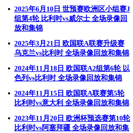
2025年6月10日 世预赛欧洲区小组赛J
组第4轮 比利时vs威尔士 全场录像回
放和集锦
2025年3月21日 欧国联A联赛升级赛
乌克兰vs比利时 全场录像回放和集锦
2024年11月18日 欧国联A2组第6轮 以
色列vs比利时 全场录像回放和集锦
2024年11月15日 欧国联A联赛第5轮
比利时vs意大利 全场录像回放和集锦
2023年11月20日 欧洲杯预选赛第10轮
比利时vs阿塞拜疆 全场录像回放和集