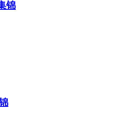
和集锦
集锦