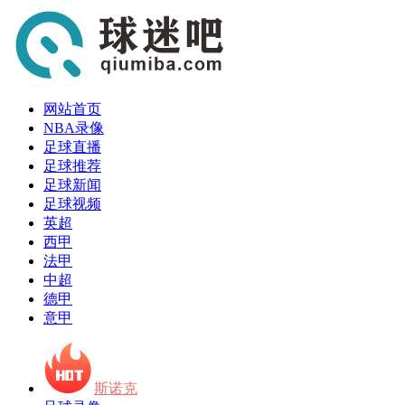
网站首页
NBA录像
足球直播
足球推荐
足球新闻
足球视频
英超
西甲
法甲
中超
德甲
意甲
斯诺克