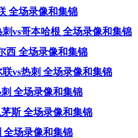
s曼联 全场录像和集锦
 热刺vs哥本哈根 全场录像和集锦
s切尔西 全场录像和集锦
斯尔联vs热刺 全场录像和集锦
s热刺 全场录像和集锦
伯恩茅斯 全场录像和集锦
热刺 全场录像和集锦