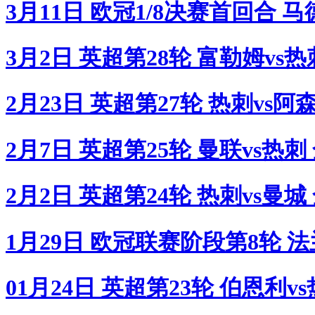
3月11日 欧冠1/8决赛首回合
3月2日 英超第28轮 富勒姆v
2月23日 英超第27轮 热刺vs
2月7日 英超第25轮 曼联vs热
2月2日 英超第24轮 热刺vs曼
1月29日 欧冠联赛阶段第8轮 
01月24日 英超第23轮 伯恩利