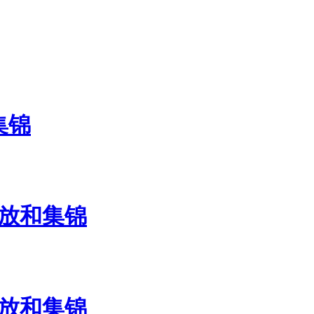
集锦
回放和集锦
回放和集锦