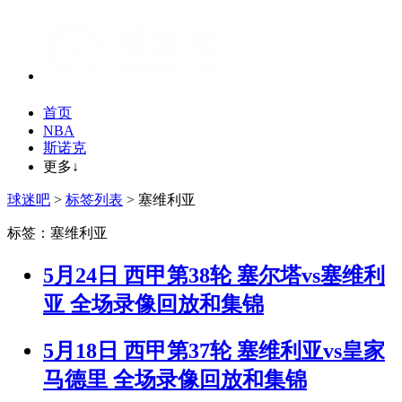
首页
NBA
斯诺克
更多↓
球迷吧
>
标签列表
> 塞维利亚
标签：塞维利亚
5月24日 西甲第38轮 塞尔塔vs塞维利
亚 全场录像回放和集锦
5月18日 西甲第37轮 塞维利亚vs皇家
马德里 全场录像回放和集锦