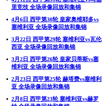
里竞技 全场录像回放和集锦
4月6日 西甲第30轮 皇家奥维耶多vs
塞维利亚 全场录像回放和集锦
3月22日 西甲第29轮 塞维利亚vs瓦伦
西亚 全场录像回放和集锦
3月2日 西甲第26轮 皇家贝蒂斯vs塞
维利亚 全场录像回放和集锦
2月23日 西甲第25轮 赫塔费vs塞维利
亚 全场录像回放和集锦
2月8日 西甲第23轮 塞维利亚vs赫罗