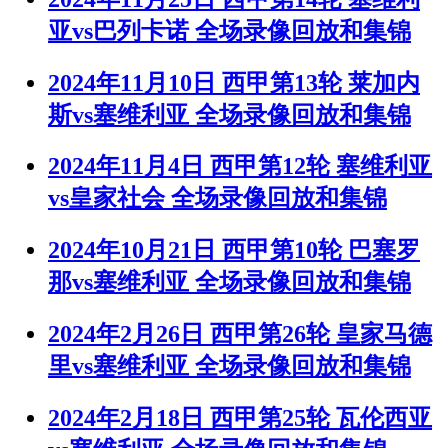
亚vs巴列卡诺 全场录像回放和集锦
2024年11月10日 西甲第13轮 莱加内
斯vs塞维利亚 全场录像回放和集锦
2024年11月4日 西甲第12轮 塞维利亚
vs皇家社会 全场录像回放和集锦
2024年10月21日 西甲第10轮 巴塞罗
那vs塞维利亚 全场录像回放和集锦
2024年2月26日 西甲第26轮 皇家马德
里vs塞维利亚 全场录像回放和集锦
2024年2月18日 西甲第25轮 瓦伦西亚