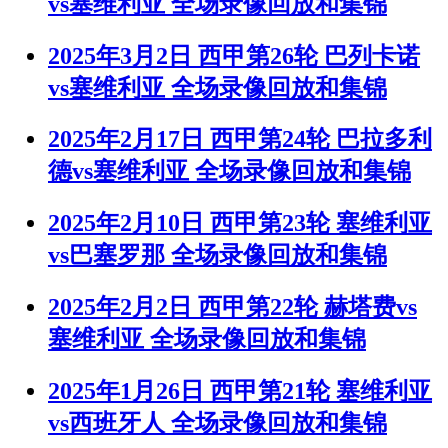
vs塞维利亚 全场录像回放和集锦
2025年3月2日 西甲第26轮 巴列卡诺
vs塞维利亚 全场录像回放和集锦
2025年2月17日 西甲第24轮 巴拉多利
德vs塞维利亚 全场录像回放和集锦
2025年2月10日 西甲第23轮 塞维利亚
vs巴塞罗那 全场录像回放和集锦
2025年2月2日 西甲第22轮 赫塔费vs
塞维利亚 全场录像回放和集锦
2025年1月26日 西甲第21轮 塞维利亚
vs西班牙人 全场录像回放和集锦