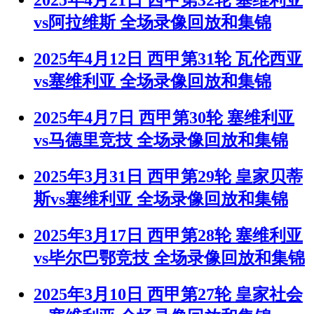
2025年4月21日 西甲第32轮 塞维利亚
vs阿拉维斯 全场录像回放和集锦
2025年4月12日 西甲第31轮 瓦伦西亚
vs塞维利亚 全场录像回放和集锦
2025年4月7日 西甲第30轮 塞维利亚
vs马德里竞技 全场录像回放和集锦
2025年3月31日 西甲第29轮 皇家贝蒂
斯vs塞维利亚 全场录像回放和集锦
2025年3月17日 西甲第28轮 塞维利亚
vs毕尔巴鄂竞技 全场录像回放和集锦
2025年3月10日 西甲第27轮 皇家社会