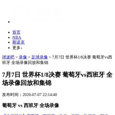
首页
NBA
斯诺克
更多↓
球迷吧
>
录像
>
足球录像
> 7月7日 世界杯1/8决赛 葡萄牙vs西
班牙 全场录像回放和集锦
7月7日 世界杯1/8决赛 葡萄牙vs西班牙 全
场录像回放和集锦
发布时间：2026-07-07 22:14:40
葡萄牙 vs 西班牙 全场录像