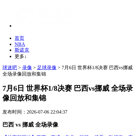
首页
NBA
斯诺克
更多↓
球迷吧
>
录像
>
足球录像
> 7月6日 世界杯1/8决赛 巴西vs挪威
全场录像回放和集锦
7月6日 世界杯1/8决赛 巴西vs挪威 全场录
像回放和集锦
发布时间：2026-07-06 22:04:37
巴西 vs 挪威 全场录像