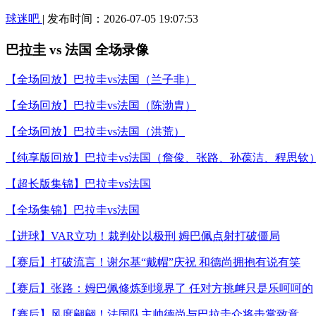
球迷吧
| 发布时间：2026-07-05 19:07:53
巴拉圭 vs 法国 全场录像
【全场回放】巴拉圭vs法国（兰子非）
【全场回放】巴拉圭vs法国（陈渤胄）
【全场回放】巴拉圭vs法国（洪荒）
【纯享版回放】巴拉圭vs法国（詹俊、张路、孙葆洁、程思钦
【超长版集锦】巴拉圭vs法国
【全场集锦】巴拉圭vs法国
【进球】VAR立功！裁判处以极刑 姆巴佩点射打破僵局
【赛后】打破流言！谢尔基“戴帽”庆祝 和德尚拥抱有说有笑
【赛后】张路：姆巴佩修炼到境界了 任对方挑衅只是乐呵呵的
【赛后】风度翩翩！法国队主帅德尚与巴拉圭众将击掌致意