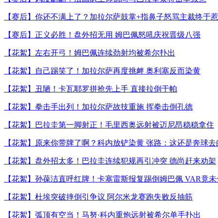
【赛后】你还不满上了？加拉尔萨鼓掌+指鼻子怒骂主裁终于
【赛后】正义必胜！盘外招无用 姆巴佩怒吼庆祝晋级八强
【花絮】左右开弓！姆巴佩连续劲射均被希尔扑出
【花絮】自己踢笑了！加拉尔萨再度挑衅 奥利塞反而染黄
【花絮】丑陋！卡瓦耶罗拼抢先上手 直接拉倒于帕
【花絮】拳击手出列！加拉尔萨故技重施 挥拳击倒孔德
【花絮】巴拉圭第一脚射正！毛里西奥远射被迈尼昂稳稳拿住
【花絮】原来你带牌了啊？科内放铲染黄 张路：这还是奔球去
【花絮】盘外招太多！巴拉圭连续犯规再引冲突 德尚赶来劝架
【花絮】孙葆洁直呼红牌！卡塞雷斯报复踢倒姆巴佩 VAR竟未
【花絮】杜埃突破摔倒引争议 阿尔米龙赛跑失败反抽筋
【花絮】弧顶有空当！马努·科内重炮远射被希尔单手扑出