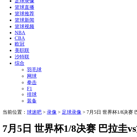
足球录像
篮球直播
篮球推荐
篮球新闻
篮球视频
NBA
CBA
欧冠
美职联
沙特联
综合
羽毛球
网球
拳击
F1
排球
装备
当前位置：
球迷吧
>
录像
>
足球录像
> 7月5日 世界杯1/8决
7月5日 世界杯1/8决赛 巴拉圭