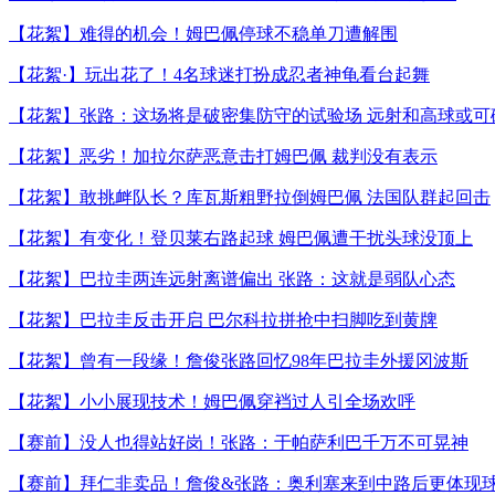
【花絮】难得的机会！姆巴佩停球不稳单刀遭解围
【花絮·】玩出花了！4名球迷打扮成忍者神龟看台起舞
【花絮】张路：这场将是破密集防守的试验场 远射和高球或可
【花絮】恶劣！加拉尔萨恶意击打姆巴佩 裁判没有表示
【花絮】敢挑衅队长？库瓦斯粗野拉倒姆巴佩 法国队群起回击
【花絮】有变化！登贝莱右路起球 姆巴佩遭干扰头球没顶上
【花絮】巴拉圭两连远射离谱偏出 张路：这就是弱队心态
【花絮】巴拉圭反击开启 巴尔科拉拼抢中扫脚吃到黄牌
【花絮】曾有一段缘！詹俊张路回忆98年巴拉圭外援冈波斯
【花絮】小小展现技术！姆巴佩穿裆过人引全场欢呼
【赛前】没人也得站好岗！张路：于帕萨利巴千万不可晃神
【赛前】拜仁非卖品！詹俊&张路：奥利塞来到中路后更体现