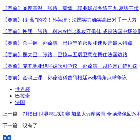
【赛前】38度高温！张路：莫慌！职业球员冬练三九 夏练三伏
【赛前】很“蓝”的啦！孙葆洁：法国实力确实高出对手一大筹
【赛前】换腰！张路：科内&拉比奥攻守俱佳 或是法国中场答
【赛前】杀手锏！孙葆洁：巴拉圭的密度和速度是最大特点
【赛前】摆大巴！张路：巴拉圭五后卫意在摁住法国边路
【赛前】克罗地亚绝平被吹引争议！孙葆洁：越位是正确判罚
【赛前】金哨上课！孙葆洁科普阿根廷vs佛得角点球争议
世界杯
巴拉圭
法国
上一篇：
7月5日 世界杯1/8决赛 加拿大vs摩洛哥 全场录像回放
下一篇：没有了