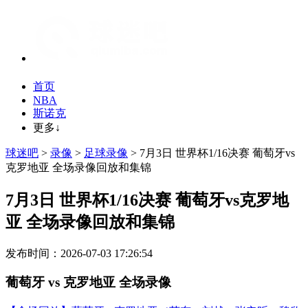
首页
NBA
斯诺克
更多↓
球迷吧
>
录像
>
足球录像
> 7月3日 世界杯1/16决赛 葡萄牙vs
克罗地亚 全场录像回放和集锦
7月3日 世界杯1/16决赛 葡萄牙vs克罗地
亚 全场录像回放和集锦
发布时间：2026-07-03 17:26:54
葡萄牙 vs 克罗地亚 全场录像