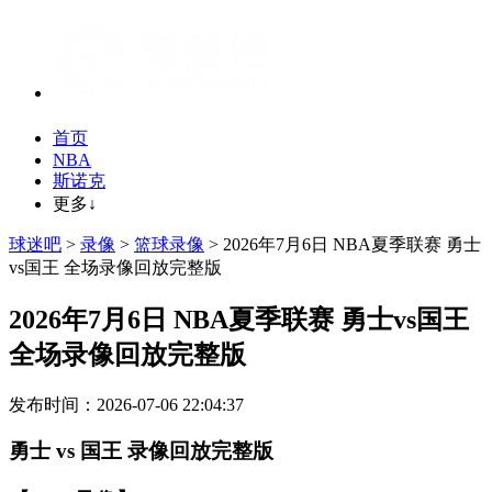
首页
NBA
斯诺克
更多↓
球迷吧
>
录像
>
篮球录像
> 2026年7月6日 NBA夏季联赛 勇士
vs国王 全场录像回放完整版
2026年7月6日 NBA夏季联赛 勇士vs国王
全场录像回放完整版
发布时间：2026-07-06 22:04:37
勇士 vs 国王 录像回放完整版