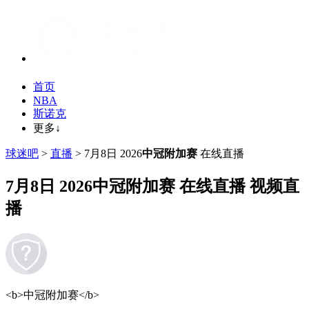
首页
NBA
斯诺克
更多↓
球迷吧
>
直播
> 7月8日 2026
中冠附加赛
在线直播
7月8日 2026
中冠附加赛
在线直播 视频直
播
<b>中冠附加赛</b>