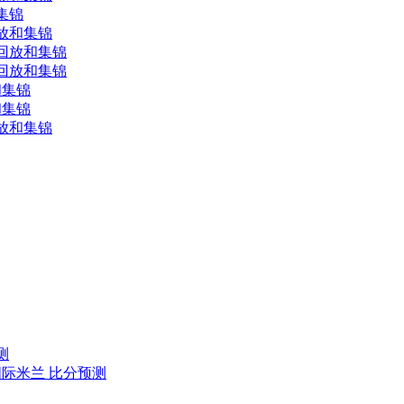
和集锦
回放和集锦
像回放和集锦
像回放和集锦
和集锦
和集锦
回放和集锦
测
国际米兰 比分预测