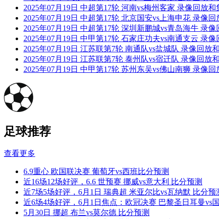
2025年07月19日 中超第17轮 河南vs梅州客家 录像回放
2025年07月19日 中超第17轮 北京国安vs上海申花 录像
2025年07月19日 中超第17轮 深圳新鹏城vs青岛海牛 录
2025年07月19日 中甲第17轮 石家庄功夫vs南通支云 录
2025年07月19日 江苏联第7轮 南通队vs盐城队 录像回放
2025年07月19日 江苏联第7轮 泰州队vs宿迁队 录像回放
2025年07月19日 中甲第17轮 苏州东吴vs佛山南狮 录像
足球推荐
查看更多
6.9重心 欧国联决赛 葡萄牙vs西班比分预测
近16场12场好评，6.6 世预赛 挪威vs意大利 比分预测
近7场5场好评，6月1日 瑞典超 米亚尔比vs瓦纳默 比分预
近6场4场好评，6月1日焦点：欧冠决赛 巴黎圣日耳曼vs
5月30日 挪超 布兰vs莫尔德 比分预测