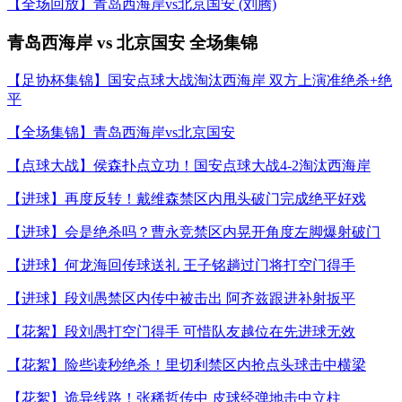
【全场回放】青岛西海岸vs北京国安 (刘腾)
青岛西海岸 vs 北京国安 全场集锦
【足协杯集锦】国安点球大战淘汰西海岸 双方上演准绝杀+绝
平
【全场集锦】青岛西海岸vs北京国安
【点球大战】侯森扑点立功！国安点球大战4-2淘汰西海岸
【进球】再度反转！戴维森禁区内甩头破门完成绝平好戏
【进球】会是绝杀吗？曹永竞禁区内晃开角度左脚爆射破门
【进球】何龙海回传球送礼 王子铭趟过门将打空门得手
【进球】段刘愚禁区内传中被击出 阿齐兹跟进补射扳平
【花絮】段刘愚打空门得手 可惜队友越位在先进球无效
【花絮】险些读秒绝杀！里切利禁区内抢点头球击中横梁
【花絮】诡异线路！张稀哲传中 皮球经弹地击中立柱