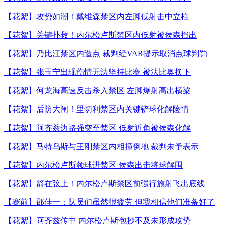
【花絮】攻势如潮！戴维森禁区内左脚低射击中立柱
【花絮】关键扑救！内尔松卢斯禁区内低射被侯森挡出
【花絮】乃比江禁区内造点 裁判经VAR提示取消点球判罚
【花絮】张玉宁出现伤情无法坚持比赛 被法比奥换下
【花絮】何龙海高速反击杀入禁区 左脚爆射高出横梁
【花絮】后防大闸！里切利禁区内关键铲球化解险情
【花絮】阿齐兹边路强突至禁区 低射近角被侯森化解
【花絮】马特乌斯与王刚禁区内相撞倒地 裁判未予表示
【花絮】内尔松卢斯领球进禁区 侯森出击将球解围
【花絮】箭在弦上！内尔松卢斯禁区前强行施射飞出底线
【赛前】邵佳一：队员们虽然很疲劳 但我相信他们准备好了
【花絮】阿齐兹传中 内尔松卢斯包抄不及未形成攻势