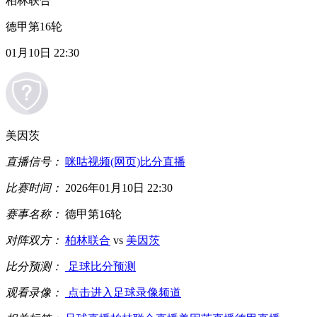
柏林联合
德甲第16轮
01月10日 22:30
美因茨
直播信号：
咪咕视频(网页)
比分直播
比赛时间：
2026年01月10日 22:30
赛事名称：
德甲第16轮
对阵双方：
柏林联合
vs
美因茨
比分预测：
足球比分预测
观看录像：
点击进入足球录像频道