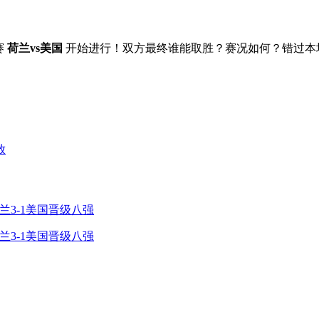
赛
荷兰vs美国
开始进行！双方最终谁能取胜？赛况如何？错过本
放
兰3-1美国晋级八强
兰3-1美国晋级八强