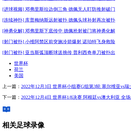
[进球视频] 邓弗里斯拉边倒三角 德佩无人盯防推射破门
[连续神扑] 库普梅纳斯远射被扑 德佩头球补射再次被扑
[神勇化解] 邓弗里斯下底传中 德佩抢射被门将神勇化解
[射门被扑] 小维阿禁区前突施冷箭爆射 诺珀特飞身救险
[射门被扑] 亚当斯弧顶断球送挑传 普利西奇单刀被扑出
世界杯
荷兰
美国
上一篇：
2022年12月3日 世界杯小组赛G组第3轮 塞尔维亚v
下一篇：
2022年12月4日 世界杯1/8决赛 阿根廷vs澳大利亚 
相关足球录像