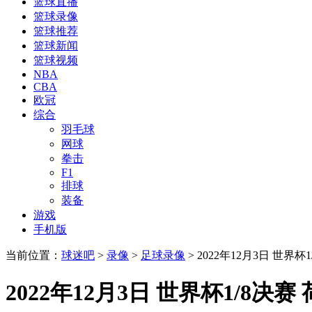
篮球直播
篮球录像
篮球推荐
篮球新闻
篮球视频
NBA
CBA
欧冠
综合
羽毛球
网球
拳击
F1
排球
装备
游戏
手机版
当前位置：
球迷吧
>
录像
>
足球录像
> 2022年12月3日 世界
2022年12月3日 世界杯1/8决