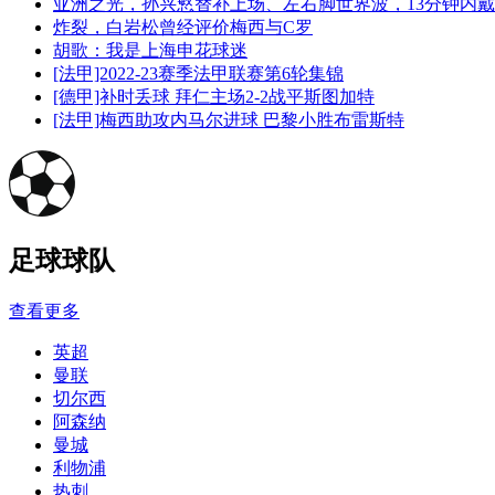
亚洲之光，孙兴慜替补上场、左右脚世界波，13分钟内
炸裂，白岩松曾经评价梅西与C罗
胡歌：我是上海申花球迷
[法甲]2022-23赛季法甲联赛第6轮集锦
[德甲]补时丢球 拜仁主场2-2战平斯图加特
[法甲]梅西助攻内马尔进球 巴黎小胜布雷斯特
足球球队
查看更多
英超
曼联
切尔西
阿森纳
曼城
利物浦
热刺