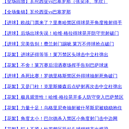
【全场回放】瓦伦西亚vs巴塞罗那（张昊泽、李欣）
【全场集锦】瓦伦西亚vs巴塞罗那
【进球】欧战门票来了？里奥哈禁区得球晃开角度推射得手
【进球】后场出球失误！哈维·格拉得球晃开防守兜射破门
【进球】完美告别！费兰射门踢呲 莱万不停球抢点破门
【花絮】进球还得等等！莱万禁区头球击中立柱弹出
【花絮】不舍！莱万赛后泪洒赛场挥手告别巴萨球迷
【进球】杀死比赛！罗德里格斯禁区外得球抽射死角破门
【花絮】又是门柱！克里斯滕森后点铲射再次击中立柱弹出
【花絮】极具观赏性！哈维·格拉晃开多人防守突入巴萨禁区
【花絮】力量十足！乌格里尼奇抽射被什琴斯尼被稳稳抱住
【花絮】角度太小！巴尔德杀入禁区小角度射门击中边网