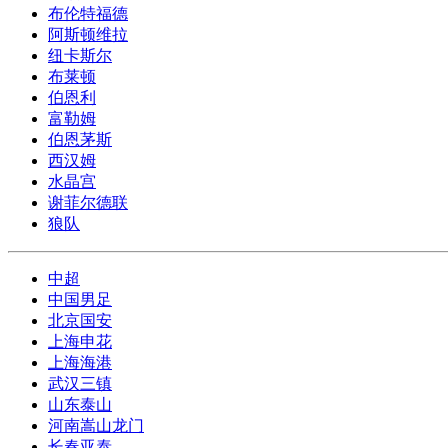
布伦特福德
阿斯顿维拉
纽卡斯尔
布莱顿
伯恩利
富勒姆
伯恩茅斯
西汉姆
水晶宫
谢菲尔德联
狼队
中超
中国男足
北京国安
上海申花
上海海港
武汉三镇
山东泰山
河南嵩山龙门
长春亚泰