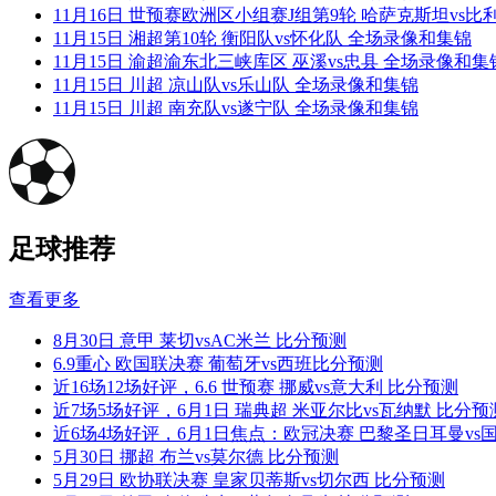
11月16日 世预赛欧洲区小组赛J组第9轮 哈萨克斯坦vs
11月15日 湘超第10轮 衡阳队vs怀化队 全场录像和集锦
11月15日 渝超渝东北三峡库区 巫溪vs忠县 全场录像和集
11月15日 川超 凉山队vs乐山队 全场录像和集锦
11月15日 川超 南充队vs遂宁队 全场录像和集锦
足球推荐
查看更多
8月30日 意甲 莱切vsAC米兰 比分预测
6.9重心 欧国联决赛 葡萄牙vs西班比分预测
近16场12场好评，6.6 世预赛 挪威vs意大利 比分预测
近7场5场好评，6月1日 瑞典超 米亚尔比vs瓦纳默 比分预
近6场4场好评，6月1日焦点：欧冠决赛 巴黎圣日耳曼vs
5月30日 挪超 布兰vs莫尔德 比分预测
5月29日 欧协联决赛 皇家贝蒂斯vs切尔西 比分预测