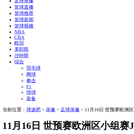
足球录像
篮球直播
篮球推荐
篮球新闻
篮球视频
NBA
CBA
欧冠
美职联
沙特联
综合
羽毛球
网球
拳击
F1
排球
装备
当前位置：
球迷吧
>
录像
>
足球录像
> 11月16日 世预赛欧
11月16日 世预赛欧洲区小组赛