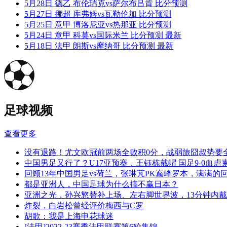
5月28日 德乙 布伦瑞克vs萨尔布吕肯 比分预测
5月27日 挪超 库弗姆vs瓦勒伦加 比分预测
5月25日 意甲 博洛尼亚vs热那亚 比分预测
5月24日 意甲 科莫vs国际米兰 比分预测 最新
5月18日 法甲 朗斯vs摩纳哥 比分预测 最新
足球视频
查看更多
没有退路！尤文欧冠前两场全败积0分，战弱旅囧叔势要
中国男足又行了？U17亚预赛，王钰栋戴帽 国足9-0血虐
回顾13年中国男足vs荷兰，张琳芃PK巅峰罗本，满满的
都是亚洲人，中国足球为什么搞不赢日本？
亚洲之光，孙兴慜替补上场、左右脚世界波，13分钟内
炸裂，白岩松曾经评价梅西与C罗
胡歌：我是上海申花球迷
[法甲]2022-23赛季法甲联赛第6轮集锦