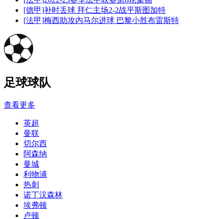
[德甲]补时丢球 拜仁主场2-2战平斯图加特
[法甲]梅西助攻内马尔进球 巴黎小胜布雷斯特
足球球队
查看更多
英超
曼联
切尔西
阿森纳
曼城
利物浦
热刺
诺丁汉森林
埃弗顿
卢顿