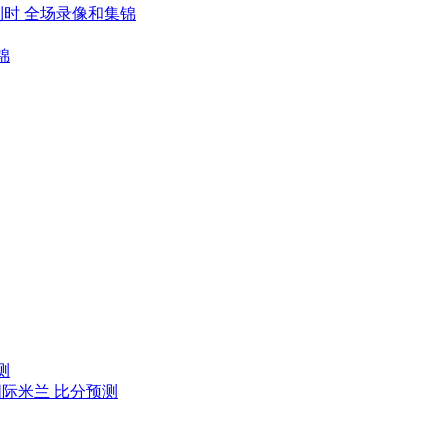
比利时 全场录像和集锦
锦
测
国际米兰 比分预测