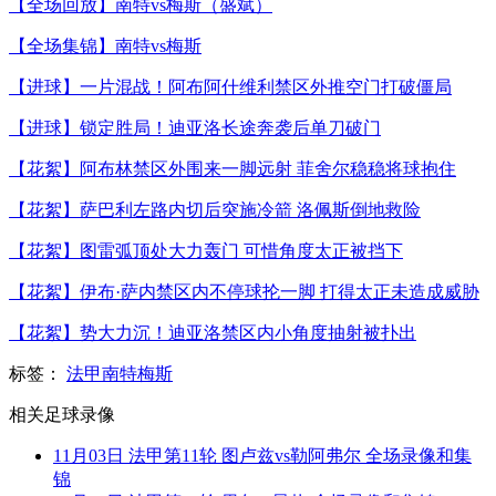
【全场回放】南特vs梅斯（盛斌）
【全场集锦】南特vs梅斯
【进球】一片混战！阿布阿什维利禁区外推空门打破僵局
【进球】锁定胜局！迪亚洛长途奔袭后单刀破门
【花絮】阿布林禁区外围来一脚远射 菲舍尔稳稳将球抱住
【花絮】萨巴利左路内切后突施冷箭 洛佩斯倒地救险
【花絮】图雷弧顶处大力轰门 可惜角度太正被挡下
【花絮】伊布·萨内禁区内不停球抡一脚 打得太正未造成威胁
【花絮】势大力沉！迪亚洛禁区内小角度抽射被扑出
标签：
法甲
南特
梅斯
相关足球录像
11月03日 法甲第11轮 图卢兹vs勒阿弗尔 全场录像和集
锦